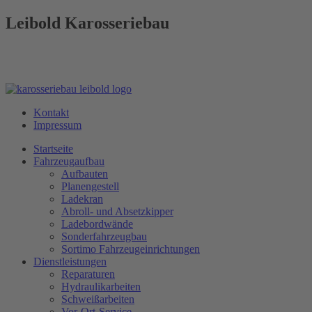
Leibold Karosseriebau
Kontakt
Impressum
Startseite
Fahrzeugaufbau
Aufbauten
Planengestell
Ladekran
Abroll- und Absetzkipper
Ladebordwände
Sonderfahrzeugbau
Sortimo Fahrzeugeinrichtungen
Dienstleistungen
Reparaturen
Hydraulikarbeiten
Schweißarbeiten
Vor-Ort-Service