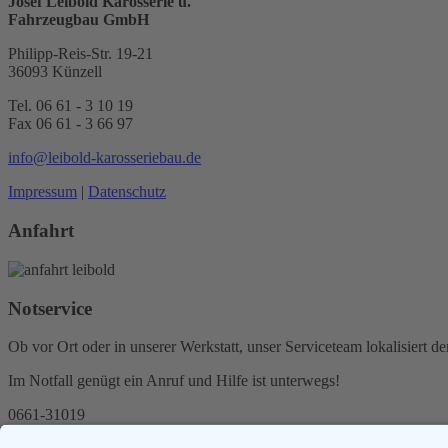
Josef Leibold Karosserie u.
Fahrzeugbau GmbH
Philipp-Reis-Str. 19-21
36093 Künzell
Tel. 06 61 - 3 10 19
Fax 06 61 - 3 66 97
info@leibold-karosseriebau.de
Impressum
|
Datenschutz
Anfahrt
Notservice
Ob vor Ort oder in unserer Werkstatt, unser Serviceteam lokalisiert de
Im Notfall genügt ein Anruf und Hilfe ist unterwegs!
0661-31019