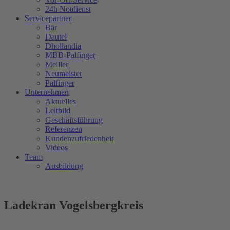
24h Notdienst
Servicepartner
Bär
Dautel
Dhollandia
MBB-Palfinger
Meiller
Neumeister
Palfinger
Unternehmen
Aktuelles
Leitbild
Geschäftsführung
Referenzen
Kundenzufriedenheit
Videos
Team
Ausbildung
Ladekran Vogelsbergkreis