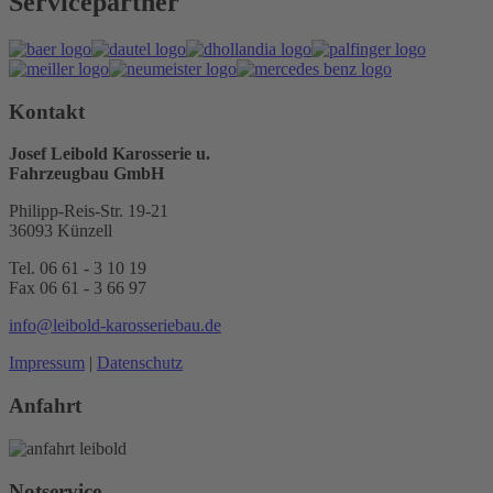
Servicepartner
Mehr Informationen
Akzeptieren
Kontakt
powered by
Usercentrics
Consent Management Platform
&
Josef Leibold Karosserie u.
eRecht24
Fahrzeugbau GmbH
Philipp-Reis-Str. 19-21
36093 Künzell
Tel. 06 61 - 3 10 19
Fax 06 61 - 3 66 97
info@leibold-karosseriebau.de
Impressum
|
Datenschutz
Anfahrt
Notservice