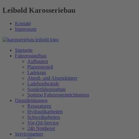
Leibold Karosseriebau
Kontakt
Impressum
Startseite
Fahrzeugaufbau
Aufbauten
Planengestell
Ladekran
Abroll- und Absetzkipper
Ladebordwände
Sonderfahrzeugbau
Sortimo Fahrzeugeinrichtungen
Dienstleistungen
Reparaturen
Hydraulikarbeiten
Schweißarbeiten
Vor-Ort-Service
24h Notdienst
Servicepartner