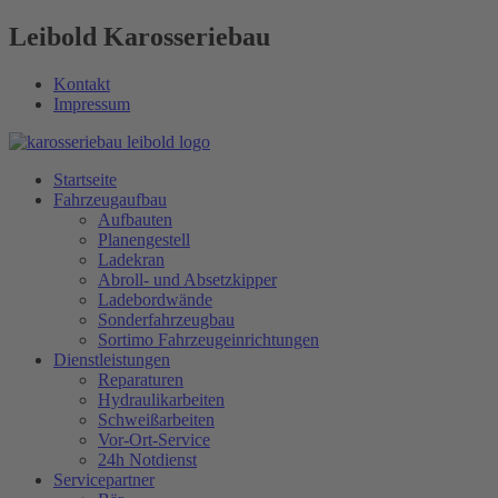
Leibold Karosseriebau
Kontakt
Impressum
Startseite
Fahrzeugaufbau
Aufbauten
Planengestell
Ladekran
Abroll- und Absetzkipper
Ladebordwände
Sonderfahrzeugbau
Sortimo Fahrzeugeinrichtungen
Dienstleistungen
Reparaturen
Hydraulikarbeiten
Schweißarbeiten
Vor-Ort-Service
24h Notdienst
Servicepartner