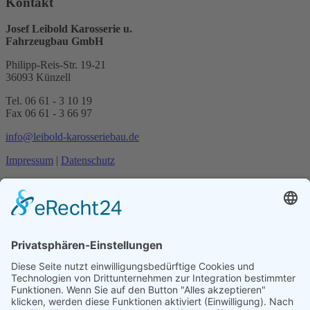
Kontakt
powered by
Usercentrics
Consent Management Platform
&
Josef Leibold Karosserie u.
eRecht24
Fahrzeugbau GmbH
Philipp-Reis-Str. 19-21
36093 Künzell
Tel. 06 61 - 3 10 19
Fax 06 61 - 3 66 97
info@leibold-karosseriebau.de
Impressum
|
Datenschutz
Anfahrt
Notservice
Ob vor Ort oder in unserer Werkstatt, unser Serviceteam lokalisiert
den Schaden und repariert ihn schnell und zuverlässig.
Im Notfall genügt ein Anruf und Hilfe ist unterwegs!