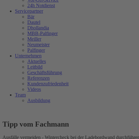
24h Notdienst
Servicepartner
Bär
Dautel
Dhollandia
MBB-Palfinger
Meiller
Neumeister
Palfinger
Unternehmen
Aktuelles
Leitbild
Geschäftsführung
Referenzen
Kundenzufriedenheit
Videos
Team
Ausbildung
Tipp vom Fachmann
Ausfälle vermeiden - Wintercheck bei der Ladebordwand durchführe