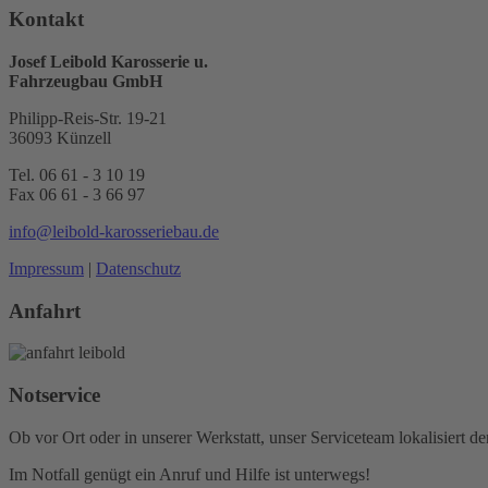
powered by
Usercentrics
Kontakt
Consent Management Platform
&
Josef Leibold Karosserie u.
eRecht24
Fahrzeugbau GmbH
Philipp-Reis-Str. 19-21
36093 Künzell
Tel. 06 61 - 3 10 19
Fax 06 61 - 3 66 97
info@leibold-karosseriebau.de
Impressum
|
Datenschutz
Anfahrt
Notservice
Ob vor Ort oder in unserer Werkstatt, unser Serviceteam lokalisiert de
Im Notfall genügt ein Anruf und Hilfe ist unterwegs!