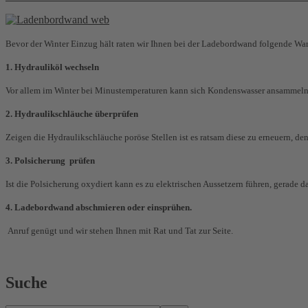
Bevor der Winter Einzug hält raten wir Ihnen bei der Ladebordwand folgende Wa
1. Hydrauliköl wechseln
Vor allem im Winter bei Minustemperaturen kann sich Kondenswasser ansammeln
2. Hydraulikschläuche überprüfen
Zeigen die Hydraulikschläuche poröse Stellen ist es ratsam diese zu erneuern, d
3. Polsicherung prüfen
Ist die Polsicherung oxydiert kann es zu elektrischen Aussetzern führen, gerade
4. Ladebordwand abschmieren oder einsprühen.
Anruf genügt und wir stehen Ihnen mit Rat und Tat zur Seite.
Suche