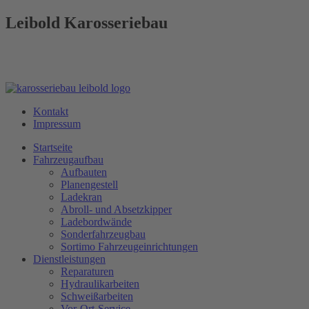
Leibold Karosseriebau
Kontakt
Impressum
Startseite
Fahrzeugaufbau
Aufbauten
Planengestell
Ladekran
Abroll- und Absetzkipper
Ladebordwände
Sonderfahrzeugbau
Sortimo Fahrzeugeinrichtungen
Dienstleistungen
Reparaturen
Hydraulikarbeiten
Schweißarbeiten
Vor-Ort-Service